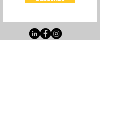
Kontakte nou
Imèl:
be.that.in.a.hat@gmail.com
Tel:
857-540-6702
Etazini nan Amerik la
TOUT DWA REZERE pou CHAPO MÈV REESIE a